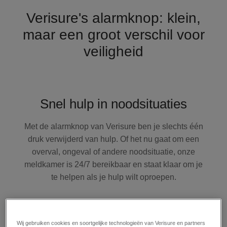
Verisure's alarmknop: klein,
maar een groot verschil voor
veiligheid
Snel hulp in noodsituaties
Met de alarmknop van Verisure ben je slechts één
druk verwijderd van hulp. Of het nu gaat om een
overval, ongeval of andere noodsituatie, onze
meldkamer is 24/7 bereikbaar en staat klaar om je
te helpen als je hulp wilt oproepen.
Wij gebruiken cookies en soortgelijke technologieën van Verisure en partners