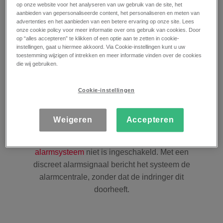
Altijd bij de hand
op onze website voor het analyseren van uw gebruik van de site, het
aanbieden van gepersonaliseerde content, het personaliseren en meten van
advertenties en het aanbieden van een betere ervaring op onze site. Lees
De noodknop vind je op meerdere producten van
onze cookie policy voor meer informatie over ons gebruik van cookies. Door
ons alarmsysteem. Zoals op de
VoicePad
,
op “alles accepteren” te klikken of een optie aan te zetten in cookie-
instellingen, gaat u hiermee akkoord. Via Cookie-instellingen kunt u uw
Nightcontrol
en
Keyfob
. Via deze apparatuur stuur
toestemming wijzigen of intrekken en meer informatie vinden over de cookies
je direct een melding naar onze meldkamer.
die wij gebruiken.
Cookie-instellingen
Altijd en overal beschermd
Weigeren
Accepteren
De noodknop werkt altijd, zelfs als het
alarmsysteem
niet is ingeschakeld. Met een
discreet alarmsignaal bericht het systeem de
alarmcentrale, zonder dat de indringer dit
doorheeft.