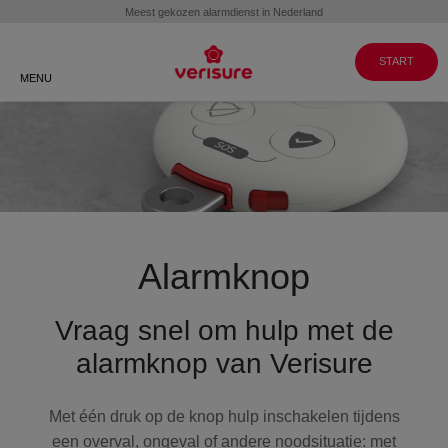
Klantenservice
WERKEN BIJ
GA NAAR
VERISURE
MY PAGES
088 088 8999
START
MENU
Alarmknop
Vraag snel om hulp met de
alarmknop van Verisure
Met één druk op de knop hulp inschakelen tijdens
een overval, ongeval of andere noodsituatie: met