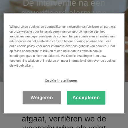
De interventie na een
geverifieerd alarm van
Verisure
Wij gebruiken cookies en soortgelijke technologieën van Verisure en partners
op onze website voor het analyseren van uw gebruik van de site, het
Verificatie van alarm en onmiddellijke
aanbieden van gepersonaliseerde content, het personaliseren en meten van
advertenties en het aanbieden van een betere ervaring op onze site. Lees
melding aan de politie
onze cookie policy voor meer informatie over ons gebruik van cookies. Door
op “alles accepteren” te klikken of een optie aan te zetten in cookie-
instellingen, gaat u hiermee akkoord. Via Cookie-instellingen kunt u uw
toestemming wijzigen of intrekken en meer informatie vinden over de cookies
die wij gebruiken.
Cookie-instellingen
Weigeren
Accepteren
Wanneer een Verisure alarm
afgaat, verifiëren we de