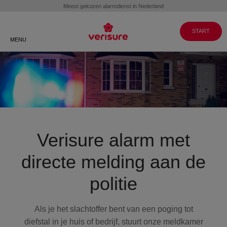
Klantenservice
WERKEN BIJ
GA NAAR
VERISURE
MY PAGES
088 088 8999
START
MENU
Verisure alarm met
directe melding aan de
politie
Als je het slachtoffer bent van een poging tot
diefstal in je huis of bedrijf, stuurt onze meldkamer