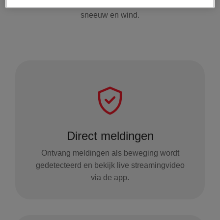
ook scherp beeld bij slecht weer als regen,
sneeuw en wind.
Direct meldingen
Ontvang meldingen als beweging wordt
gedetecteerd en bekijk live streamingvideo
via de app.