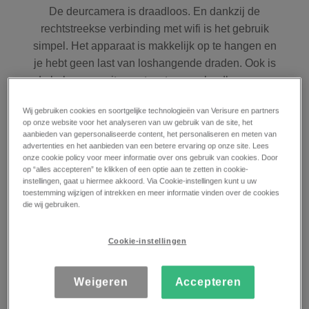
De deurcamera is draadloos. En dankzij de
rechtstreekse verbinding met wifi is het gebruik
simpel. Het apparaat is makkelijk op te hangen en
je hebt geen last van loshangende draden. Ook is
de belcamera uitgerust met een oplaadbare accu
die je eenvoudig kunt opladen.
Wij gebruiken cookies en soortgelijke technologieën van Verisure en partners
op onze website voor het analyseren van uw gebruik van de site, het
aanbieden van gepersonaliseerde content, het personaliseren en meten van
advertenties en het aanbieden van een betere ervaring op onze site. Lees
onze cookie policy voor meer informatie over ons gebruik van cookies. Door
180 graden zichtveld, ook bij
op “alles accepteren” te klikken of een optie aan te zetten in cookie-
instellingen, gaat u hiermee akkoord. Via Cookie-instellingen kunt u uw
weer en wind
toestemming wijzigen of intrekken en meer informatie vinden over de cookies
die wij gebruiken.
De Arlo draadloze bel met camera kan
Cookie-instellingen
verschillende vormen signaleren. Met een
zichtveld van 180 graden zie je duidelijk wat er
voor je huis gebeurt en wie er aanbelt. Overdag of
Weigeren
Accepteren
‘s nachts. De bel is weerbestendig, dus je hebt