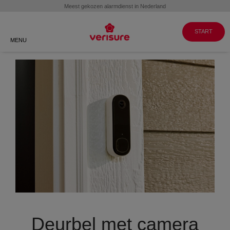
Klantenservice
WERKEN BIJ
GA NAAR
VERISURE
MY PAGES
088 088 8999
START
MENU
Deurbel met camera