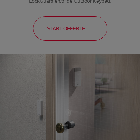
LockGuard en/of de Outdoor Keypad.
START OFFERTE