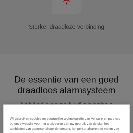
Sterke, draadloze verbinding
De essentie van een goed
draadloos alarmsysteem
Nederland is een van de veiligste landen in
Europa. Dit betekent echter niet dat inbrekers
nooit toeslaan. Investeren in een kwalitatief alarm
Wij gebruiken cookies en soortgelijke technologieën van Verisure en partners
op onze website voor het analyseren van uw gebruik van de site, het
in en op je huis is dus een slimme keuze. Hoewel
aanbieden van gepersonaliseerde content, het personaliseren en meten van