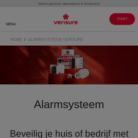
Klantenservice
WERKEN BIJ
GA NAAR
VERISURE
MY PAGES
088 088 8999
START
MENU
HOME
ALARMSYSTEEM VERISURE
BREADCRUMB
Alarmsysteem
Beveilig je huis of bedrijf met