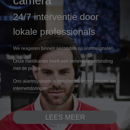
camera
24/7 interventie door
lokale professionals
We reageren binnen seconden op alarmsignalen.
Onze meldkamer heeft een versnelde verbinding
met de politie.
Ons alarmsysteem is beschermd tegen stroom- en
internetstoringen.
LEES MEER