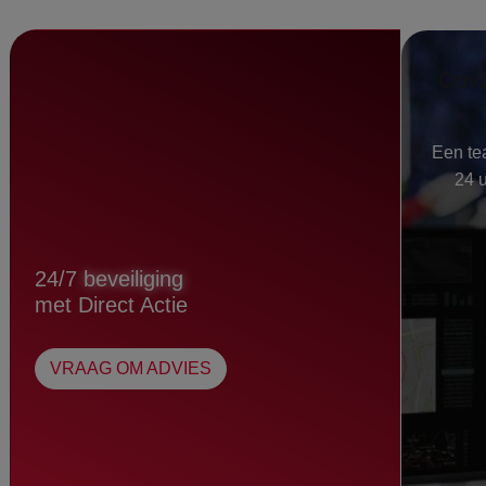
Opvo
Een tea
24 
24/7
beveiliging
met Direct Actie
VRAAG OM ADVIES