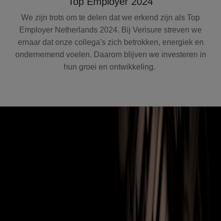
Top Employer 2024
We zijn trots om te delen dat we erkend zijn als Top
Employer Netherlands 2024. Bij Verisure streven we
ernaar dat onze collega's zich betrokken, energiek en
ondernemend voelen. Daarom blijven we investeren in
hun groei en ontwikkeling.