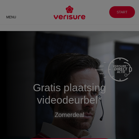
Klantenservice
WERKEN BIJ
GA NAAR
VERISURE
MY PAGES
088 088 8999
START
MENU
Meer weten?
Spreek direct met een veiligheidsexpert of
vraag een terugbelverzoek aan.
Gratis plaatsing
videodeurbel*
Zomerdeal