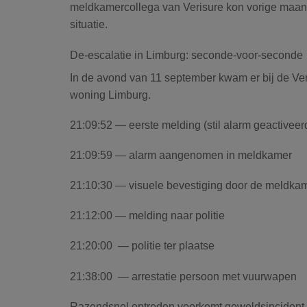
meldkamercollega van Verisure kon vorige maand
situatie.
De-escalatie in Limburg: seconde-voor-seconde
In de avond van 11 september kwam er bij de V
woning Limburg.
21:09:52
— eerste melding (stil alarm geactiveer
21:09:59
— alarm aangenomen in meldkamer
21:10:30
— visuele bevestiging door de meldkam
21:12:00
— melding naar politie
21:20:00
— politie ter plaatse
21:38:00
— arrestatie persoon met vuurwapen
Razendsnel optreden voorkomt geweldsincident