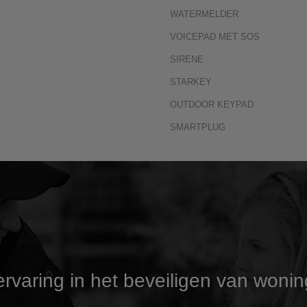
WATERMELDER
VOICEPAD MET SOS
SIRENE
STARKEY
OUTDOOR KEYPAD
SMARTPLUG
rvaring in het beveiligen van wonin