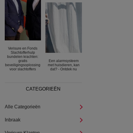
Verisure en Fonds
Slachtofferhulp
bundelen krachten:
gratis
Een alarmsysteem
beveiligingsoplossing
met huisdieren, kan
voor slachtoffers
dat? - Ontdek nu
CATEGORIEËN
Alle Categorieën
Inbraak
Verisure Klanten