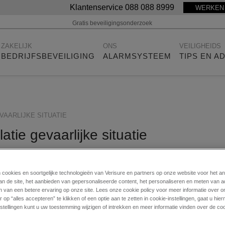
Klantenservice 088 088 8999
WERKEN 
Gratis beveiligingsonderzoek
ZAKELIJK
ONS
VEILIGHEIDS
BEDRIJFSBEVEILIGING
ALARMSYSTEEM
TIPS EN A
VAARLIJKE SITUATIE
tie gevaarlijke situatie
vember 2025
n cookies en soortgelijke technologieën van Verisure en partners op onze website voor het a
an de site, het aanbieden van gepersonaliseerde content, het personaliseren en meten van a
n van een betere ervaring op onze site. Lees onze cookie policy voor meer informatie over o
 op “alles accepteren” te klikken of een optie aan te zetten in cookie-instellingen, gaat u hi
stellingen kunt u uw toestemming wijzigen of intrekken en meer informatie vinden over de coo