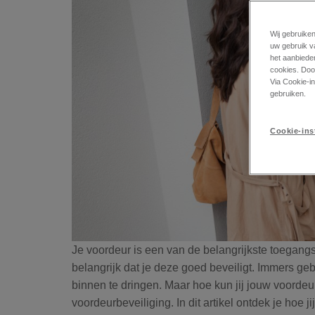
Wij gebruike
uw gebruik v
het aanbiede
cookies. Door
Via Cookie-in
gebruiken.
Cookie-ins
Je voordeur is een van de belangrijkste toegangsp
belangrijk dat je deze goed beveiligt. Immers ge
binnen te dringen. Maar hoe kun jij jouw voordeu
voordeurbeveiliging
. In dit artikel ontdek je hoe