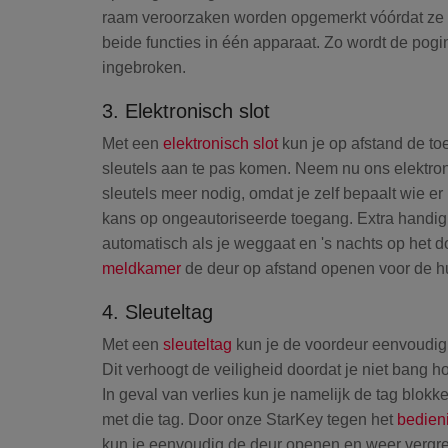
raam veroorzaken worden opgemerkt vóórdat ze b
beide functies in één apparaat. Zo wordt de pogin
ingebroken.
3. Elektronisch slot
Met een
elektronisch slot
kun je op afstand de to
sleutels aan te pas komen. Neem nu ons elektro
sleutels meer nodig, omdat je zelf bepaalt wie e
kans op ongeautoriseerde toegang. Extra handig: 
automatisch als je weggaat en 's nachts op het d
meldkamer
de deur op afstand openen voor de h
4. Sleuteltag
Met een
sleuteltag
kun je de voordeur eenvoudig 
Dit verhoogt de veiligheid doordat je niet bang ho
In geval van verlies kun je namelijk de tag blo
met die tag. Door onze StarKey tegen het
bedien
kun je eenvoudig de deur openen en weer vergren