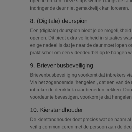
open te breken. Deze strips worden langs de ran
indringer de deur niet gemakkelijk kan forceren.
8. (Digitale) deurspion
Een
(digitale) deurspion
biedt je de mogelijkheid 
openen. Dit biedt extra veiligheid in situaties waa
enige nadeel is dat je naar de deur moet lopen om 
praktischer om een videodeurbel op te hangen wa
9. Brievenbusbeveiliging
Brievenbusbeveiliging
voorkomt dat inbrekers via
Via het zogenoemde ‘hengelen’, dat een van de
inbreker de deurklink naar beneden trekken. Doo
voordeur te bevestigen, voorkom je dat hengelen 
10. Kierstandhouder
De
kierstandhouder
doet precies wat de naam al 
veilig communiceren met de persoon aan de deur