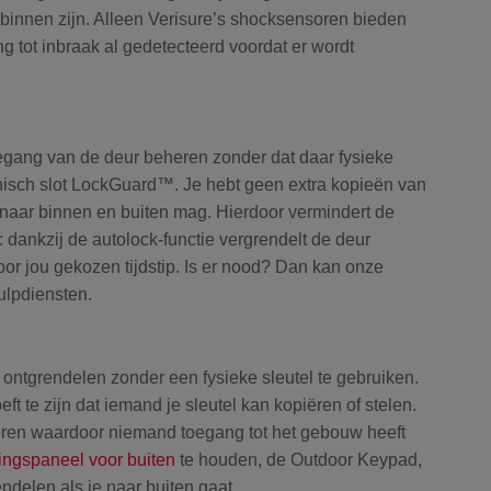
innen zijn. Alleen Verisure’s shocksensoren bieden
g tot inbraak al gedetecteerd voordat er wordt
egang van de deur beheren zonder dat daar fysieke
nisch slot LockGuard™. Je hebt geen extra kopieën van
r naar binnen en buiten mag. Hierdoor vermindert de
dankzij de autolock-functie vergrendelt de deur
oor jou gekozen tijdstip. Is er nood? Dan kan onze
ulpdiensten.
ontgrendelen zonder een fysieke sleutel te gebruiken.
eft te zijn dat iemand je sleutel kan kopiëren of stelen.
kkeren waardoor niemand toegang tot het gebouw heeft
ingspaneel voor buiten
te houden, de Outdoor Keypad,
delen als je naar buiten gaat.