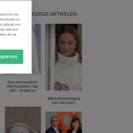
GERELATEERDE ARTIKELEN
nalyseren van
dvertenties en
ns gebruik van
ermee akkoord.
kies die wij
epteren
Een alarmsysteem
met huisdieren, kan
dat? - Ontdek nu
Wat kost beveiliging
voor een huis?