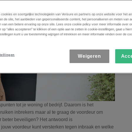
n cookies en soortgelijke technologieën van Verisure en partners op onze website voor het a
an de site, het aanbieden van gepersonaliseerde content, het personaliseren en meten van a
n van een betere ervaring op onze site. Lees onze cookie policy voor meer informatie over o
 op “alles accepteren” te klikken of een optie aan te zetten in cookie-instellingen, gaat u hi
stellingen kunt u uw toestemming wijzigen of intrekken en meer informatie vinden over de coo
tellingen
Weigeren
Acc
unten tot je woning of bedrijf. Daarom is het
bruiken inbrekers maar al te graag de voordeur om
r beter beveiligen? Het antwoord is
 jij jouw voordeur kunt versterken tegen inbraak en welke