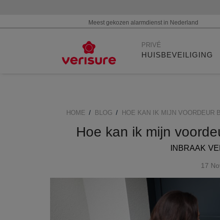
Meest gekozen alarmdienst in Nederland
Main
PRIVÉ
navigation
HUISBEVEILIGING
HOME
BLOG
HOE KAN IK MIJN VOORDEUR B
BREADCRUMB
Hoe kan ik mijn voordeu
INBRAAK
VE
17 No