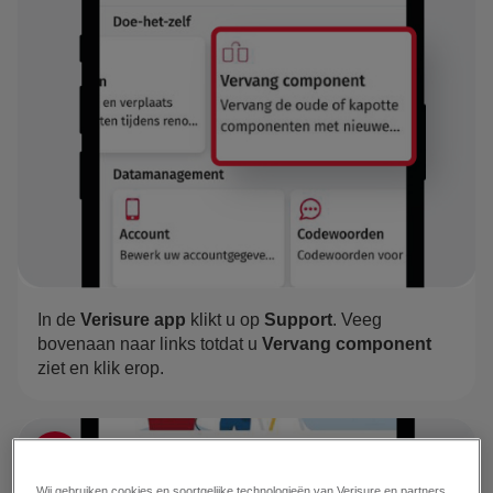
In de
Verisure app
klikt u op
Support
. Veeg
bovenaan naar links totdat u
Vervang component
ziet en klik erop.
2
Wij gebruiken cookies en soortgelijke technologieën van Verisure en partners