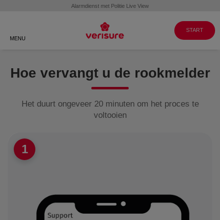
Klantenservice
WERKEN BIJ
GA NAAR
VERISURE
MY PAGES
088 088 8999
START
MENU
Hoe vervangt u de rookmelder
Het duurt ongeveer 20 minuten om het proces te
voltooien
1