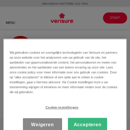
Klantenservice
WERKEN BIJ
GA NAAR
VERISURE
MY PAGES
088 088 8999
START
MENU
Wij gebruiken cookies en soortgelijke technologieën van Verisure en partners
op onze website voor het analyseren van uw gebruik van de site, het
Er is iets misgegaan!
aanbieden van gepersonaliseerde content, het personaliseren en meten van
advertenties en het aanbieden van een betere ervaring op onze site. Lees
We proberen het probleem zo snel
onze cookie policy voor meer informatie over ons gebruik van cookies. Door
op “alles accepteren” te klikken of een optie aan te zetten in cookie-
mogelijk op te lossen.
instellingen, gaat u hiermee akkoord. Via Cookie-instellingen kunt u uw
toestemming wijzigen of intrekken en meer informatie vinden over de cookies
Over een minuut kun je het opnieuw proberen, bekijk
die wij gebruiken.
in de tussentijd ons Youtube-kanaal:
Cookie-instellingen
Ga direct naar het Verisure Youtube-kanaal
Weigeren
Accepteren