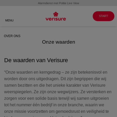
Klantenservice
WERKEN BIJ
GA NAAR
VERISURE
MY PAGES
088 088 8999
START
MENU
OVER ONS
Onze waarden
De waarden van Verisure
“Onze waarden en kerngedrag – ze zijn betekenisvol en
worden door ons uitgedragen. Dit zijn begrippen die wij
samen bezitten en die het unieke karakter van Verisure
weerspiegelen. Ze zijn onze wegwijzers. Ze versterken en
zorgen voor een solide basis terwijl wij samen uitgroeien
tot het nummer één bedrijf in onze branche, waarin we
onze missie voortzetten om gemoedsrust en veiligheid te