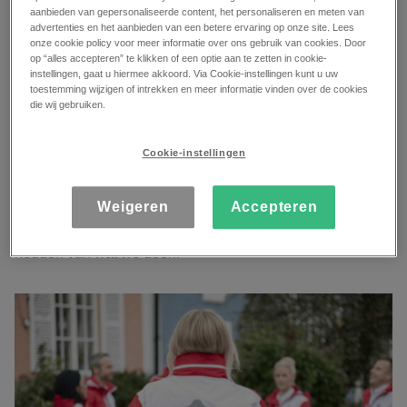
aanbieden van gepersonaliseerde content, het personaliseren en meten van
Verisure is marktleider door het resultaat van een solide en
advertenties en het aanbieden van een betere ervaring op onze site. Lees
onze cookie policy voor meer informatie over ons gebruik van cookies. Door
bewezen werkcultuur gebaseerd op vijf fundamentele
op “alles accepteren” te klikken of een optie aan te zetten in cookie-
waarden:
instellingen, gaat u hiermee akkoord. Via Cookie-instellingen kunt u uw
toestemming wijzigen of intrekken en meer informatie vinden over de cookies
die wij gebruiken.
Gepassioneerd in alles wat we doen
Cookie-instellingen
“Onze mensen brengen een aanstekelijke energie en een
onmiskenbaar gevoel van urgentie. We creëren een visie
Weigeren
Accepteren
en inspireren anderen om die visie heen met volledige
betrokkenheid en focus. We zitten er allemaal in en we
houden van wat we doen.