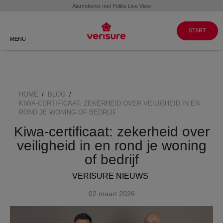
Klantenservice
WERKEN BIJ
GA NAAR
VERISURE
MY PAGES
088 088 8999
START
MENU
HOME
BLOG
BREADCRUMB
KIWA-CERTIFICAAT: ZEKERHEID OVER VEILIGHEID IN EN
ROND JE WONING OF BEDRIJF
Kiwa-certificaat: zekerheid over
veiligheid in en rond je woning
of bedrijf
VERISURE NIEUWS
02 maart 2026