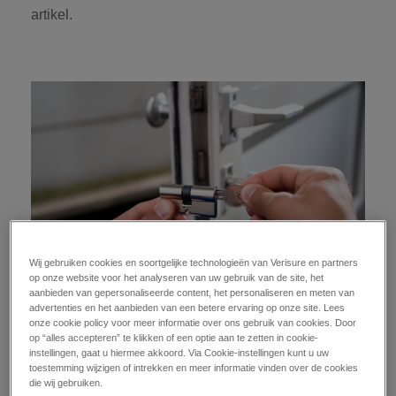
artikel.
Wij gebruiken cookies en soortgelijke technologieën van Verisure en partners
op onze website voor het analyseren van uw gebruik van de site, het
aanbieden van gepersonaliseerde content, het personaliseren en meten van
advertenties en het aanbieden van een betere ervaring op onze site. Lees
onze cookie policy voor meer informatie over ons gebruik van cookies. Door
Wat is kerntrekken?
op “alles accepteren” te klikken of een optie aan te zetten in cookie-
instellingen, gaat u hiermee akkoord. Via Cookie-instellingen kunt u uw
toestemming wijzigen of intrekken en meer informatie vinden over de cookies
De inbraakmethode kerntrekken, ook bekend onder
die wij gebruiken.
de termen ‘cilindertrekken’ of ‘slotentrekken’, is een