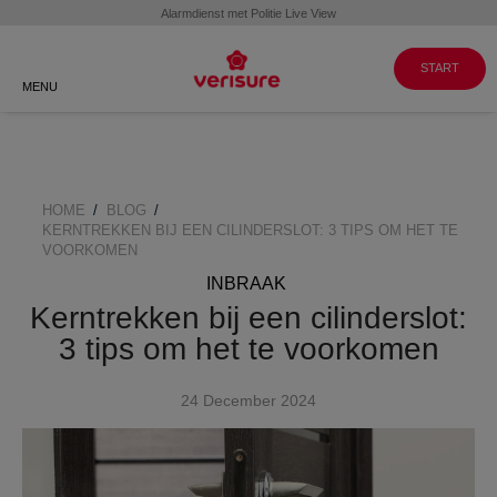
Klantenservice
WERKEN BIJ
GA NAAR
VERISURE
MY PAGES
088 088 8999
START
MENU
HOME
BLOG
BREADCRUMB
KERNTREKKEN BIJ EEN CILINDERSLOT: 3 TIPS OM HET TE
VOORKOMEN
INBRAAK
Kerntrekken bij een cilinderslot:
3 tips om het te voorkomen
24 December 2024