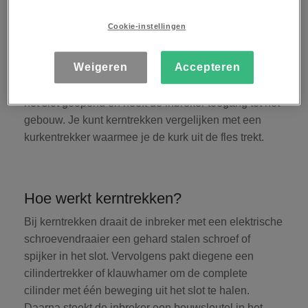
inbraakmethode waarbij een inbreker de kern van
Cookie-instellingen
een cilinderslot verwijdert. Hiervoor wordt standaard
gereedschap gebruikt: een gehard stalen schroef,
Weigeren
Accepteren
elektrische schroevendraaier, cilindertrekker
(slotentrekker) en bouwsleutel. In nog geen minuut is
het slot geopend en heeft de inbreker toegang tot het
gebouw. Je kunt kerntrekken vergelijken met een
kurkentrekker waarmee je de kurk uit de fles trekt.
Hoe werkt kerntrekken?
Bij kerntrekken draait de inbreker met een elektrische
schroevendraaier een gehard stalen schroef of
spijker in het slot. Vervolgens pakt diegene een
cilindertrekker of klauwhamer om de complete
cilinder met één beweging uit het slot te halen.
Daarna steekt de inbreker een bouwsleutel in het