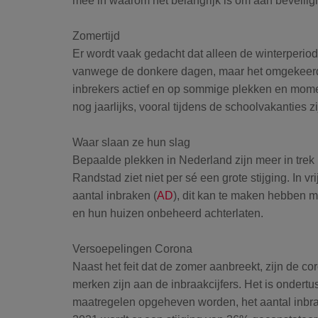
mee in waarom het belangrijk is om aan beveilig
Zomertijd
Er wordt vaak gedacht dat alleen de winterperiod
vanwege de donkere dagen, maar het omgekeerde 
inbrekers actief en op sommige plekken en moment
nog jaarlijks, vooral tijdens de schoolvakanties z
Waar slaan ze hun slag
Bepaalde plekken in Nederland zijn meer in trek 
Randstad ziet niet per sé een grote stijging. In vri
aantal inbraken (
AD
), dit kan te maken hebben me
en hun huizen onbeheerd achterlaten.
Versoepelingen Corona
Naast het feit dat de zomer aanbreekt, zijn de co
merken zijn aan de inbraakcijfers. Het is onder
maatregelen opgeheven worden, het aantal inbrak