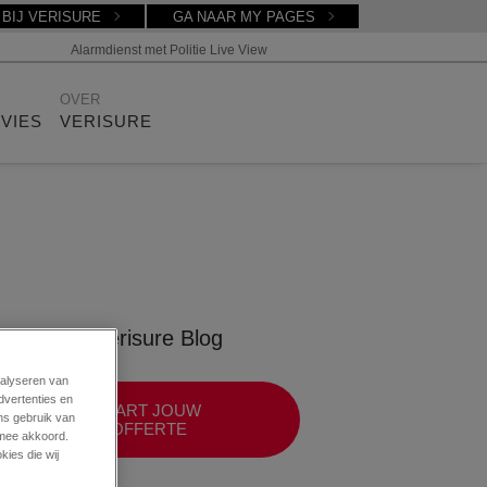
BIJ VERISURE
GA NAAR MY PAGES
Alarmdienst met Politie Live View
OVER
DVIES
VERISURE
Verisure Blog
nalyseren van
dvertenties en
START JOUW
ns gebruik van
OFFERTE
ermee akkoord.
kies die wij