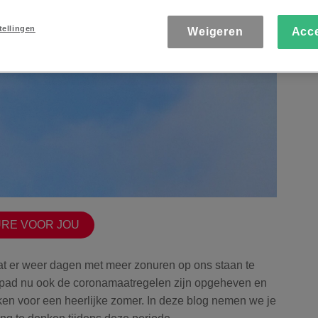
tellingen
Weigeren
Acc
URE VOOR JOU
at er weer dagen met meer zonuren op ons staan te
pad nu ook de coronamaatregelen zijn opgeheven en
ken voor een heerlijke zomer. In deze blog nemen we je