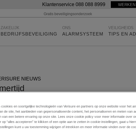
Klantenservice 088 088 8999
WERKEN 
Gratis beveiligingsonderzoek
ZAKELIJK
ONS
VEILIGHEIDS
BEDRIJFSBEVEILIGING
ALARMSYSTEEM
TIPS EN A
ERISURE NIEUWS
mertijd
april 2022
n cookies en soortgelijke technologieën van Verisure en partners op onze website voor het a
an de site, het aanbieden van gepersonaliseerde content, het personaliseren en meten van a
n van een betere ervaring op onze site. Lees onze cookie policy voor meer informatie over o
 op “alles accepteren” te klikken of een optie aan te zetten in cookie-instellingen, gaat u hi
stellingen kunt u uw toestemming wijzigen of intrekken en meer informatie vinden over de coo