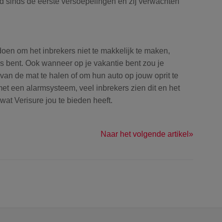
d sinds de eerste versoepelingen en zij verwachten
doen om het inbrekers niet te makkelijk te maken,
thuis bent. Ook wanneer op je vakantie bent zou je
an de mat te halen of om hun auto op jouw oprit te
met een alarmsysteem, veel inbrekers zien dit en het
wat Verisure jou te bieden heeft.
Naar het volgende artikel