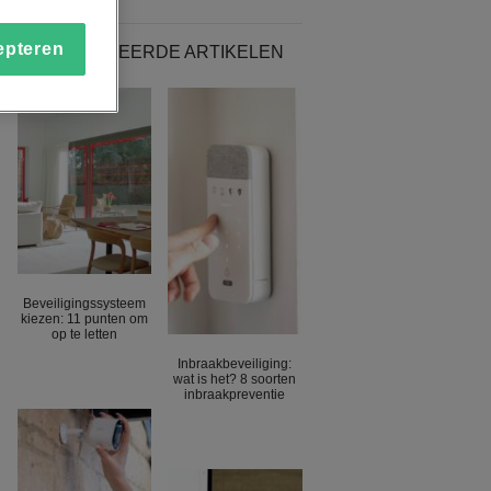
epteren
GERELATEERDE ARTIKELEN
Beveiligingssysteem
kiezen: 11 punten om
op te letten
Inbraakbeveiliging:
wat is het? 8 soorten
inbraakpreventie