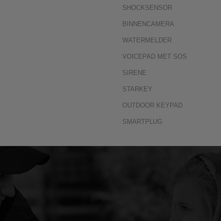
SHOCKSENSOR
BINNENCAMERA
WATERMELDER
VOICEPAD MET SOS
SIRENE
STARKEY
OUTDOOR KEYPAD
SMARTPLUG