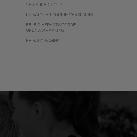
VERISURE GROUP
PRIVACY- EN COOKIE VERKLARING
BELEID VERANTWOORDE
OPENBAARMAKING
PRIVACY PAGINA