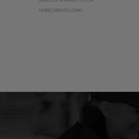
ZAKELIJK ALARMSYSTEEM
HORECABEVEILIGING