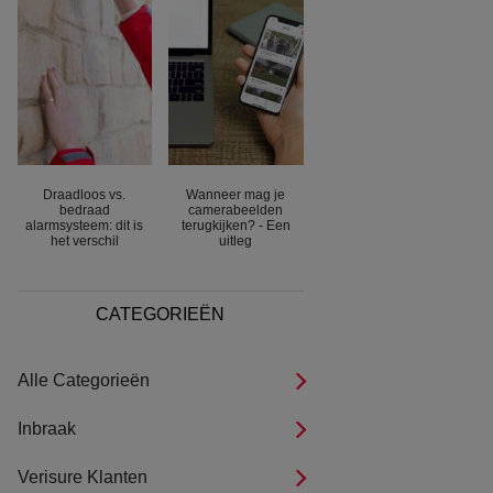
Draadloos vs.
Wanneer mag je
bedraad
camerabeelden
alarmsysteem: dit is
terugkijken? - Een
het verschil
uitleg
CATEGORIEËN
Alle Categorieën
Inbraak
Verisure Klanten