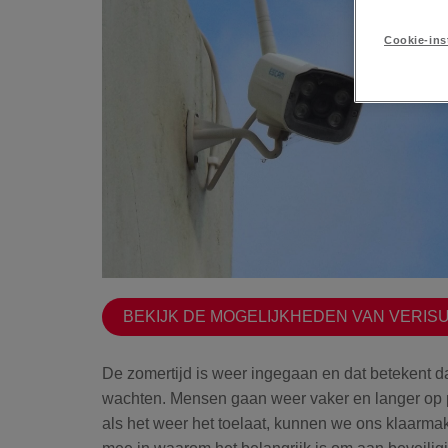
Cookie-ins
BEKIJK DE MOGELIJKHEDEN VAN VERIS
De zomertijd is weer ingegaan en dat betekent d
wachten. Mensen gaan weer vaker en langer op 
als het weer het toelaat, kunnen we ons klaarma