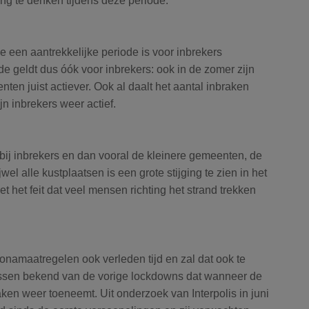
ing te denken tijdens deze periode.
e een aantrekkelijke periode is voor inbrekers
geldt dus óók voor inbrekers: ook in de zomer zijn
en juist actiever. Ook al daalt het aantal inbraken
ijn inbrekers weer actief.
bij inbrekers en dan vooral de kleinere gemeenten, de
jwel alle kustplaatsen is een grote stijging te zien in het
t het feit dat veel mensen richting het strand trekken
ronamaatregelen ook verleden tijd en zal dat ook te
tussen bekend van de vorige lockdowns dat wanneer de
en weer toeneemt. Uit onderzoek van Interpolis in juni