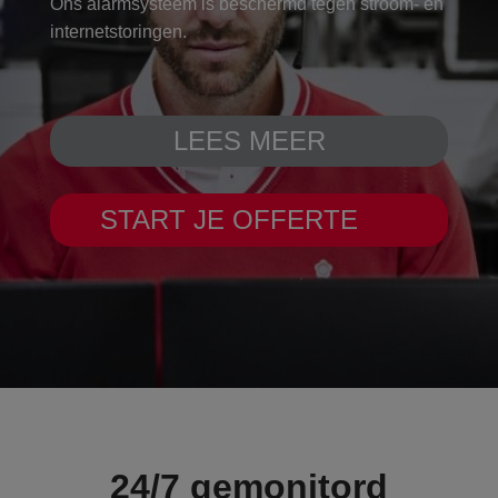
Ons alarmsysteem is beschermd tegen stroom- en
internetstoringen.
LEES MEER
START JE OFFERTE
24/7 gemonitord