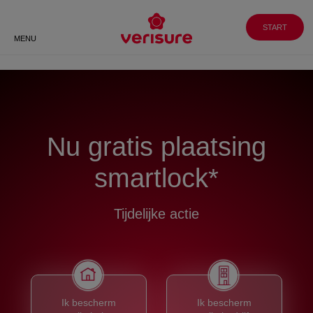
Klantenservice
WERKEN BIJ
GA NAAR
VERISURE
MY PAGES
088 088 8999
START
MENU
Nu gratis plaatsing
smartlock*
Tijdelijke actie
Ik bescherm
Ik bescherm