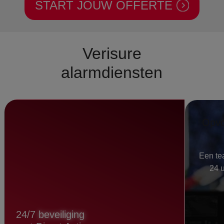
START JOUW OFFERTE
Verisure
alarmdiensten
Opvo
Een tea
24 
24/7
beveiliging