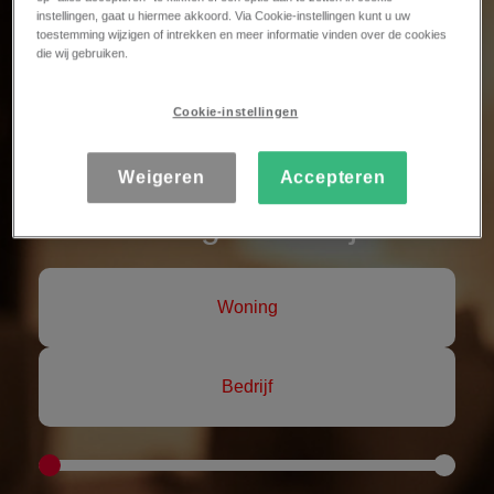
offerte
instellingen, gaat u hiermee akkoord. Via Cookie-instellingen kunt u uw
toestemming wijzigen of intrekken en meer informatie vinden over de cookies
die wij gebruiken.
Cookie-instellingen
Ben je op zoek naar een
alarmsysteem voor een
Weigeren
Accepteren
woning of bedrijf?
Woning
Bedrijf