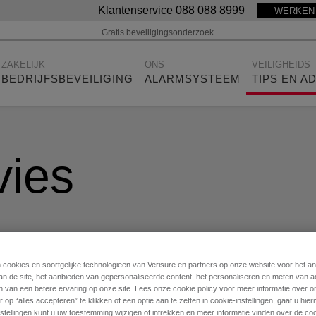
Klantenservice 088 088 8999
WERKEN 
Gratis beveiligingsonderzoek
ZAKELIJK
ONS
VEILIGHEIDS
BEDRIJFSBEVEILIGING
ALARMSYSTEEM
TIPS EN A
vies
n cookies en soortgelijke technologieën van Verisure en partners op onze website voor het a
an de site, het aanbieden van gepersonaliseerde content, het personaliseren en meten van a
 de veiligheid van je bedrijf te waarborgen. Hier vind je tips
n van een betere ervaring op onze site. Lees onze cookie policy voor meer informatie over o
 op “alles accepteren” te klikken of een optie aan te zetten in cookie-instellingen, gaat u hi
stellingen kunt u uw toestemming wijzigen of intrekken en meer informatie vinden over de coo