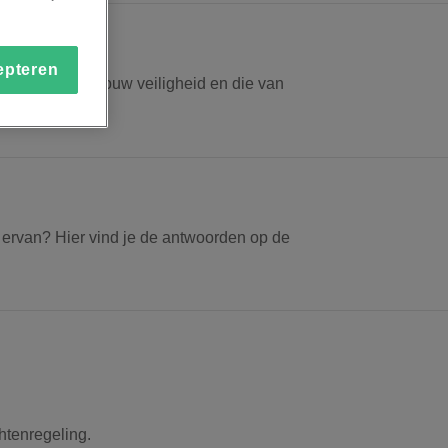
epteren
ige tips kun je jouw veiligheid en die van
g ervan? Hier vind je de antwoorden op de
htenregeling.