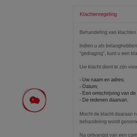
Klachtenregeling
Behandeling van klachten
I
ndien u als belanghebbend
“gedraging”, kunt u een kla
Uw klacht dient te zijn voo
-
Uw naam en adres;
- Datum;
- Een omschrijving van de 
- De redenen daarvan.
Mocht de klacht daaraan ni
behandeling wordt genom
Na ontvangst van een compl