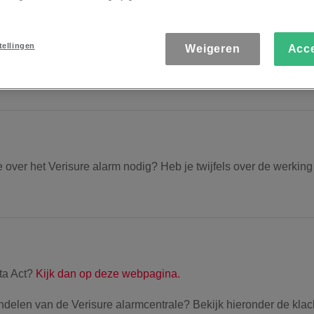
tellingen
Weigeren
Acc
n diefstal in je huis of bedrijf is eenvoudig. Met enkele eenvoud
onze beste aanbevelingen.
 over het Verisure alarm nodig? Heb je twijfels over de werkin
ta Act?
Kijk dan op deze webpagina.
andelen van de Verisure alarmcentrale? Bekijk hieronder de klac