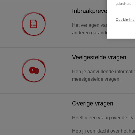
gebruiken.
Inbraakpreventietips
Cookie-ins
Het verlagen van het risico va
anderen garanderen. Ontdek 
Veelgestelde vragen
Heb je aanvullende informatie
meestgestelde vragen.
Overige vragen
Heeft u een vraag over de Da
Heb jij een klacht over het h