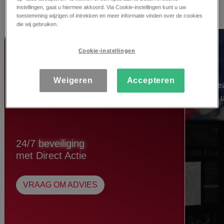
alarmdiensten
instellingen, gaat u hiermee akkoord. Via Cookie-instellingen kunt u uw
toestemming wijzigen of intrekken en meer informatie vinden over de cookies
die wij gebruiken.
Opvo
Cookie-instellingen
Weigeren
Accepteren
Een tea
24 
24/7
beveiliging
met Direct Actie
VRAAG OM ADVIES