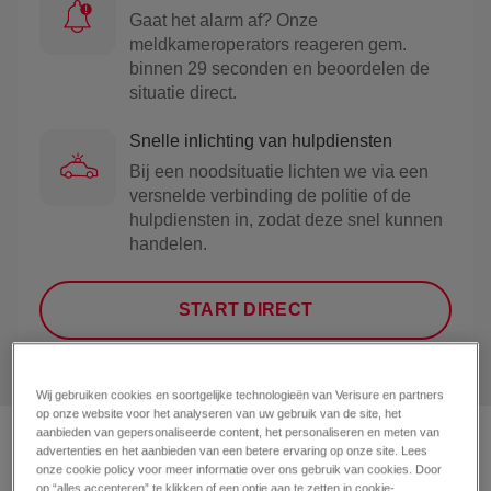
Gaat het alarm af? Onze
meldkameroperators reageren gem.
binnen 29 seconden en beoordelen de
situatie direct.
Snelle inlichting van hulpdiensten
Bij een noodsituatie lichten we via een
versnelde verbinding de politie of de
hulpdiensten in, zodat deze snel kunnen
handelen.
START DIRECT
Wij gebruiken cookies en soortgelijke technologieën van Verisure en partners
op onze website voor het analyseren van uw gebruik van de site, het
aanbieden van gepersonaliseerde content, het personaliseren en meten van
Verisure
advertenties en het aanbieden van een betere ervaring op onze site. Lees
onze cookie policy voor meer informatie over ons gebruik van cookies. Door
op “alles accepteren” te klikken of een optie aan te zetten in cookie-