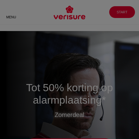
Klantenservice
WERKEN BIJ
GA NAAR
VERISURE
MY PAGES
088 088 8999
START
MENU
Meer weten?
Spreek direct met een veiligheidsexpert of
vraag een terugbelverzoek aan.
Tot 50% korting op
alarmplaatsing*
Zomerdeal