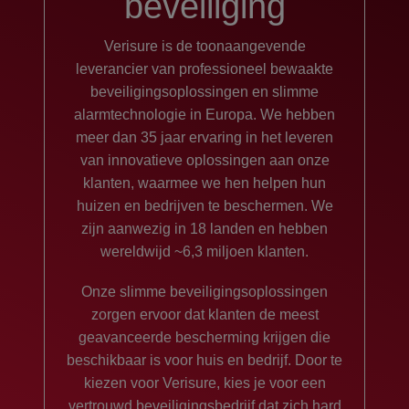
beveiliging
Verisure is de toonaangevende
leverancier van professioneel bewaakte
beveiligingsoplossingen en slimme
alarmtechnologie in Europa. We hebben
meer dan 35 jaar ervaring in het leveren
van innovatieve oplossingen aan onze
klanten, waarmee we hen helpen hun
huizen en bedrijven te beschermen. We
zijn aanwezig in 18 landen en hebben
wereldwijd ~6,3 miljoen klanten.
Onze slimme beveiligingsoplossingen
zorgen ervoor dat klanten de meest
geavanceerde bescherming krijgen die
beschikbaar is voor huis en bedrijf. Door te
kiezen voor Verisure, kies je voor een
vertrouwd beveiligingsbedrijf dat zich hard