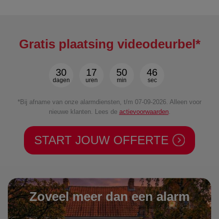
Gratis plaatsing videodeurbel*
30
17
50
44
dagen
uren
min
sec
*Bij afname van onze alarmdiensten, t/m 07-09-2026. Alleen voor
nieuwe klanten. Lees de
actievoorwaarden
.
START JOUW OFFERTE
Zoveel meer dan een alarm