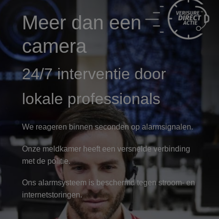
Meer dan een
camera
24/7 interventie door
lokale professionals
We reageren binnen seconden op alarmsignalen.
Onze meldkamer heeft een versnelde verbinding
met de politie.
Ons alarmsysteem is beschermd tegen stroom- en
internetstoringen.